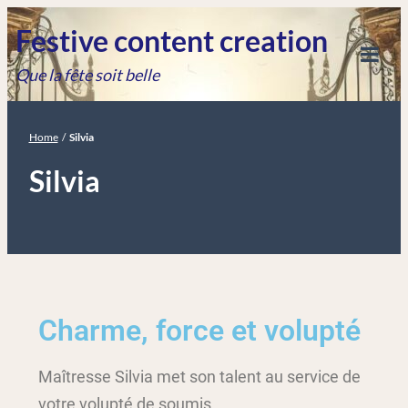
Festive content creation
Que la fête soit belle
Home
/
Silvia
Silvia
Charme, force et volupté
Maîtresse Silvia met son talent au service de
votre volupté de soumis