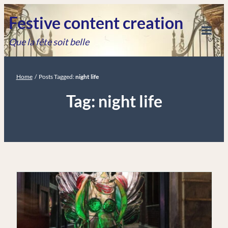
Skip
Festive content creation
to
Que la fête soit belle
content
Tog
Mob
Me
Home
/
Posts Tagged:
night life
Tag:
night life