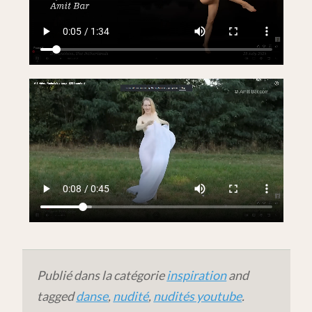
Publié dans la catégorie
inspiration
and
tagged
danse
,
nudité
,
nudités youtube
.