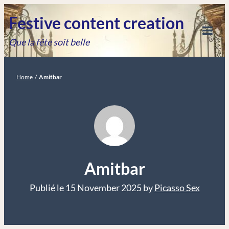
Festive content creation
Que la fête soit belle
Home
/
Amitbar
Amitbar
Publié le
15 November 2025
by
Picasso Sex