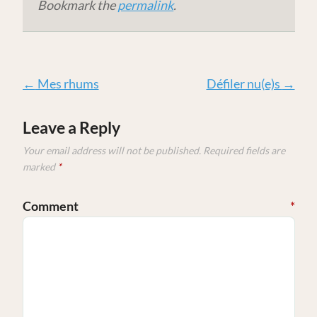
Bookmark the
permalink
.
←
Mes rhums
Défiler nu(e)s
→
Leave a Reply
Your email address will not be published.
Required fields are
marked
*
Comment
*