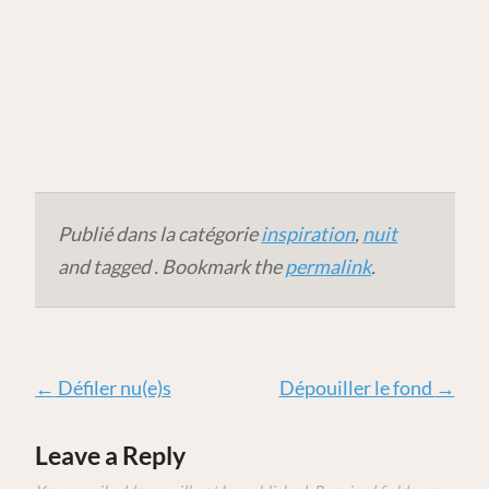
Publié dans la catégorie
inspiration
,
nuit
and tagged . Bookmark the
permalink
.
←
Défiler nu(e)s
Dépouiller le fond
→
Leave a Reply